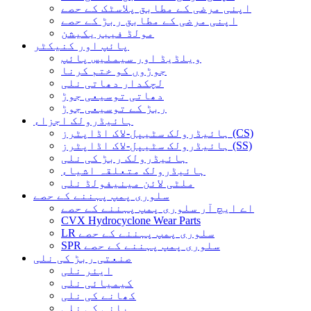
اپنی مرضی کے مطابق پلاسٹک کے حصے
اپنی مرضی کے مطابق ربڑ کے حصے
مولڈ فیبریکیشن
پائپ اور کنیکٹر
ویلڈیڈ اور سیملیس پائپ
جوڑوں کو ختم کرنا
لچکدار دھاتی نلی
دھاتی توسیعی جوڑ
ربڑ کے توسیعی جوڑ
ہائیڈرولک اجزاء
ہائیڈرولک سٹیپل-لاک اڈاپٹرز (CS)
ہائیڈرولک سٹیپل-لاک اڈاپٹرز (SS)
ہائیڈرولک ربڑ کی نلی
ہائیڈرولک متعلقہ اشیاء
ملٹی لائن مینیفولڈ نلی
سلوری پمپ پہننے کے حصے
اے ایچ آر سلوری پمپ پہننے کے حصے
CVX Hydrocyclone Wear Parts
LR سلوری پمپ پہننے کے حصے
SPR سلوری پمپ پہننے کے حصے
صنعتی ربڑ کی نلی
ایئر نلی
کیمیائی نلی
کھانے کی نلی
پانی کی نلی