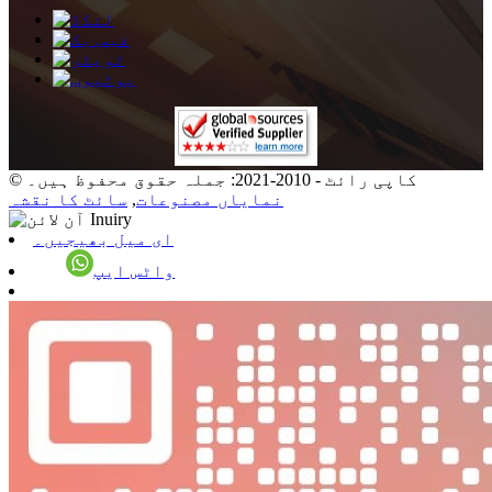
© کاپی رائٹ - 2010-2021: جملہ حقوق محفوظ ہیں۔
نمایاں مصنوعات
,
سائٹ کا نقشہ
ای میل بھیجیں۔
واٹس ایپ