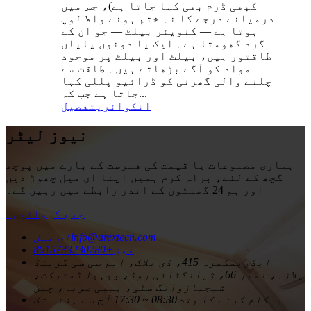
کبھی ڈرم بھی کہا جاتا ہے)، جس میں
درمیانے درجے کا نہ ختم ہونے والا لوپ
ہوتا ہے — کنویئر بیلٹ — جو ان کے
گرد گھومتا ہے۔ ایک یا دونوں پلیاں
طاقتور ہیں، بیلٹ اور بیلٹ پر موجود
مواد کو آگے بڑھاتے ہیں۔ طاقت سے
چلنے والی گھرنی کو ڈرائیو پللی کہا
جاتا ہے جب کہ...
انکوائری
تفصیل
نیوز لیٹر
ہماری مصنوعات یا قیمت کی فہرست کے بارے میں پوچھ
گچھ کے لئے، براہ کرم ہمیں اپنا ای میل چھوڑ دیں
اور ہم 24 گھنٹوں کے اندر رابطے میں رہیں گے۔
جمع کروائیں۔
info@arextecn.com
ای میل
فون
+8615733230780
ایڈریس
کمرہ 415، ڈی بلاک، ایم سی سی گرینڈ
پلازہ، نمبر 66، ژیانگٹائی روڈ، یوہوا ڈسٹرکٹ،
شیجیازوانگ سٹی، ہیبی صوبہ، چین
کام کرنے کا وقت
08:30 ~ 17:30 آج سے ہفتہ تک