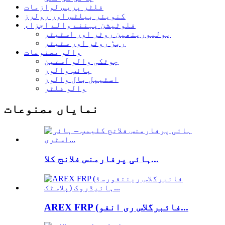
فلٹر پریس لوازمات
کنویئر بیلٹس اور رولرز
فلوٹیشن پہننے والے اجزاء
پولیوریتھین روٹر اور اسٹیٹر
ربڑ روٹر اور سٹیٹر
والو مصنوعات
چوٹکی والو آستین
پائپ والوز
اسٹیپل بال والوز
والو فلٹر
نمایاں مصنوعات
ہائی پرفارمنس فلانج کلا...
AREX FRP (فائبرگلاس ری انفو...