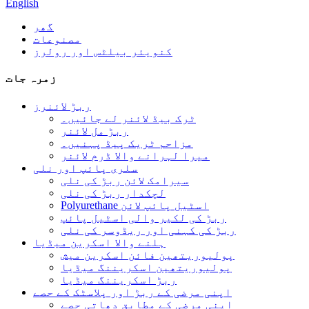
English
گھر
مصنوعات
کنویئر بیلٹس اور رولرز
زمرہ جات
ربڑ لائنرز
ٹرک بیڈ لائنر لے جائیں۔
ربڑ مل لائنر
مزاحم ٹریک پیڈ پہنیں۔
میرا لہرانے والا ڈرم لائنر
سلری پائپ اور نلی
سیرامک ​​لائن ربڑ کی نلی
لچکدار ربڑ کی نلی
Polyurethane اسٹیل پائپ لائن
ربڑ کی لکیر والی اسٹیل پائپ
ربڑ کی کہنی اور ریڈوسر کی نلی
ہلنے والا اسکرین میڈیا
پولیوریتھین فائن اسکرین میش
پولیوریتھین اسکریننگ میڈیا
ربڑ اسکریننگ میڈیا
اپنی مرضی کے ربڑ اور پلاسٹک کے حصے
اپنی مرضی کے مطابق دھاتی حصے