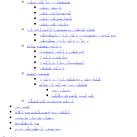
صنعتی ربڑ کی نلی
ایئر نلی
کیمیائی نلی
کھانے کی نلی
پانی کی نلی
فلوٹیشن پہننے والے اجزاء
پولیوریتھین روٹر اور اسٹیٹر
ربڑ روٹر اور سٹیٹر
والو مصنوعات
چوٹکی والو آستین
پائپ والوز
اسٹیپل بال والوز
والو فلٹر
ضمنی حصے
کنویئر بیلٹس اور رولرز
فلٹر پریس لوازمات
بہار پن
کولہو کھوٹ بلاکس
ایلومینیم کپلنگز
خبریں
اکثر پوچھے گئے سوالات
ہمارے بارے میں
سرٹیفکیٹ
ہم سے رابطہ کریں۔