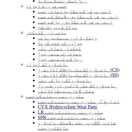
ربڑ اسکریننگ میڈیا
حسب ضرورت اجزاء
اپنی مرضی کے مطابق دھاتی حصے
اپنی مرضی کے مطابق پلاسٹک کے حصے
اپنی مرضی کے مطابق ربڑ کے حصے
مولڈ فیبریکیشن
پائپ اور کنیکٹر
ویلڈیڈ اور سیملیس پائپ
جوڑوں کو ختم کرنا
لچکدار دھاتی نلی
دھاتی توسیعی جوڑ
ربڑ کے توسیعی جوڑ
ہائیڈرولک اجزاء
ہائیڈرولک سٹیپل-لاک اڈاپٹرز (CS)
ہائیڈرولک سٹیپل-لاک اڈاپٹرز (SS)
ہائیڈرولک ربڑ کی نلی
ہائیڈرولک نلی ڈالیں اور فیرول
ملٹی لائن مینیفولڈ نلی
سلوری پمپ پہننے کے حصے
اے ایچ آر سلوری پمپ پہننے کے حصے
CVX Hydrocyclone Wear Parts
LR سلوری پمپ پہننے کے حصے
SPR سلوری پمپ پہننے کے حصے
فائبر گلاس پربلت پلاسٹک ہائیڈرو
سائکلون حصے