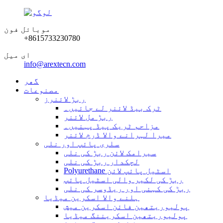
موبائل فون
+8615733230780
ای میل
info@arextecn.com
گھر
مصنوعات
ربڑ لائنرز
ٹرک بیڈ لائنر لے جائیں۔
ربڑ مل لائنر
مزاحم ٹریک پیڈ پہنیں۔
میرا لہرانے والا ڈرم لائنر
سلری پائپ اور نلی
سیرامک ​​لائن ربڑ کی نلی
لچکدار ربڑ کی نلی
Polyurethane اسٹیل پائپ لائن
ربڑ کی لکیر والی اسٹیل پائپ
ربڑ کی کہنی اور ریڈوسر کی نلی
ہلنے والا اسکرین میڈیا
پولیوریتھین فائن اسکرین میش
پولیوریتھین اسکریننگ میڈیا