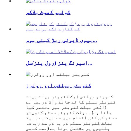
کولہو کھوٹ بلاکس
ہیوی ڈیوٹی ربڑ کہنی ہوس...
اسپرنگ پنز (رول پنز/سل...
کنویئر بیلٹس اور رولرز
کنویئر بیلٹس ایک کنویئر بیلٹ بیلٹ
کنویئر سسٹم کا لے جانے والا ذریعہ ہے
(اکثر بیلٹ کنویئر میں مختصر کیا
جاتا ہے)۔ بیلٹ کنویئر سسٹم کنویئر
سسٹم کی کئی اقسام میں سے ایک ہے۔ ایک
بیلٹ کنویئر سسٹم دو یا دو سے زیادہ
پللیوں پر مشتمل ہوتا ہے (جسے کبھی